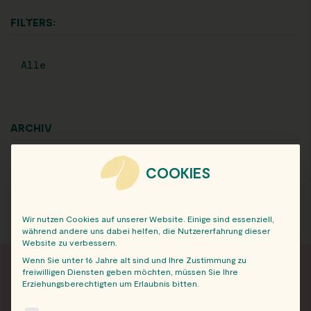
FILTERS:
Alle
ARCHIV
COOKIES
Wir nutzen Cookies auf unserer Website. Einige sind essenziell,
während andere uns dabei helfen, die Nutzererfahrung dieser
Website zu verbessern.
Wenn Sie unter 16 Jahre alt sind und Ihre Zustimmung zu
freiwilligen Diensten geben möchten, müssen Sie Ihre
Erziehungsberechtigten um Erlaubnis bitten.
FRISCH INFORMIERT
The following is a list of service groups for which consent c