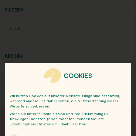
FILTERS:
Alle
ARCHIV
COOKIES
Wir nutzen Cookies auf unserer Website. Einige sind essenziell,
während andere uns dabei helfen, die Nutzererfahrung dieser
Website zu verbessern.
Wenn Sie unter 16 Jahre alt sind und Ihre Zustimmung zu
freiwilligen Diensten geben möchten, müssen Sie Ihre
Erziehungsberechtigten um Erlaubnis bitten.
FRISCH INFORMIERT
The following is a list of service groups for which consent c