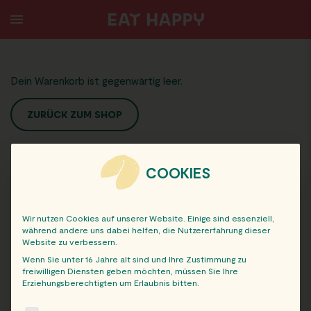
SKIP
TO
MAIN
CONTENT
Dein Warenkorb ist gegenwärtig leer.
ZURÜCK ZUM SHOP
COOKIES
Wir nutzen Cookies auf unserer Website. Einige sind essenziell,
während andere uns dabei helfen, die Nutzererfahrung dieser
Website zu verbessern.
Wenn Sie unter 16 Jahre alt sind und Ihre Zustimmung zu
freiwilligen Diensten geben möchten, müssen Sie Ihre
Erziehungsberechtigten um Erlaubnis bitten.
The following is a list of service groups for which consent c